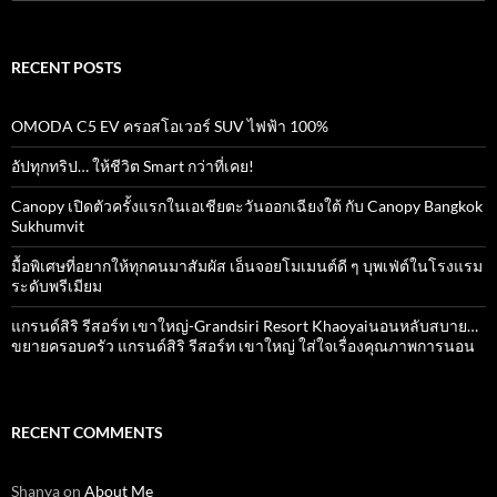
for:
RECENT POSTS
OMODA C5 EV ครอสโอเวอร์ SUV ไฟฟ้า 100%
อัปทุกทริป… ให้ชีวิต Smart กว่าที่เคย!
Canopy เปิดตัวครั้งแรกในเอเชียตะวันออกเฉียงใต้ กับ Canopy Bangkok
Sukhumvit
มื้อพิเศษที่อยากให้ทุกคนมาสัมผัส เอ็นจอยโมเมนต์ดี ๆ บุพเฟ่ต์ในโรงแรม
ระดับพรีเมียม
แกรนด์สิริ​ รีสอร์ท​ เขาใหญ่​-Grandsiri​ Resort​ Khaoyaiนอนหลับสบาย…
ขยายครอบครัว แกรนด์สิริ รีสอร์ท เขาใหญ่ ใส่ใจเรื่องคุณภาพการนอน
RECENT COMMENTS
Shanya
on
About Me