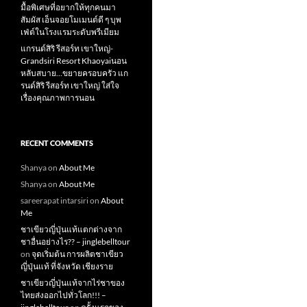
มื้อพิเศษที่อยากให้ทุกคนมา
สัมผัส เอ็นจอยโมเมนต์ดี ๆ บุพ
เฟ่ต์ในโรงแรมระดับพรีเมียม
แกรนด์สิริ​ รีสอร์ท​ เขาใหญ่​-
Grandsiri​ Resort​ Khaoyaiนอน
หลับสบาย…ขยายครอบครัว แก
รนด์สิริ รีสอร์ท เขาใหญ่ ใส่ใจ
เรื่องคุณภาพการนอน
RECENT COMMENTS
Shanya
on
About Me
Shanya
on
About Me
sareerapat intarsiri
on
About
Me
ชาเขียวญี่ปุ่นแท้แตกต่างจาก
ชาอื่นอย่างไร?? – jinglebelltour
on
จุดเริ่มต้น การผลิตชาเขียว
ญี่ปุ่นแท้ ที่จังหวัด เชียงราย
ชาเขียวญี่ปุ่นแท้จากไร่ชาของ
ไทยส่งออกไปทั่วโลก!!! –