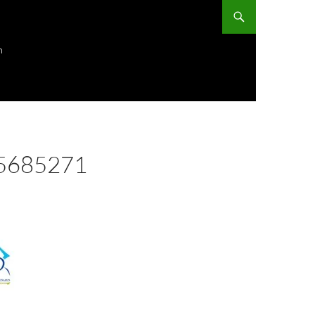
ก
5685271