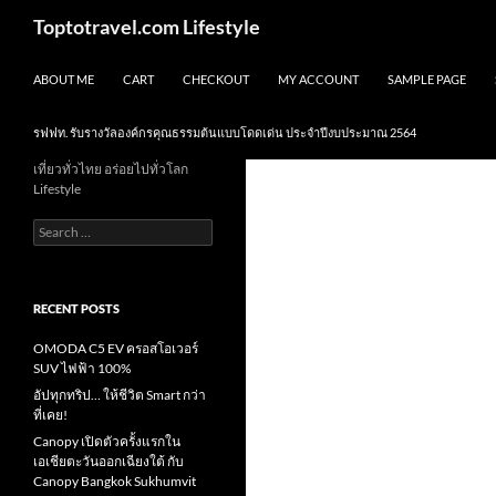
Skip
Search
Toptotravel.com Lifestyle
to
content
ABOUT ME
CART
CHECKOUT
MY ACCOUNT
SAMPLE PAGE
รฟฟท. รับรางวัลองค์กรคุณธรรมต้นแบบโดดเด่น ประจำปีงบประมาณ 2564
เที่ยวทั่วไทย อร่อยไปทั่วโลก
Lifestyle
Search
for:
RECENT POSTS
OMODA C5 EV ครอสโอเวอร์
SUV ไฟฟ้า 100%
อัปทุกทริป… ให้ชีวิต Smart กว่า
ที่เคย!
Canopy เปิดตัวครั้งแรกใน
เอเชียตะวันออกเฉียงใต้ กับ
Canopy Bangkok Sukhumvit