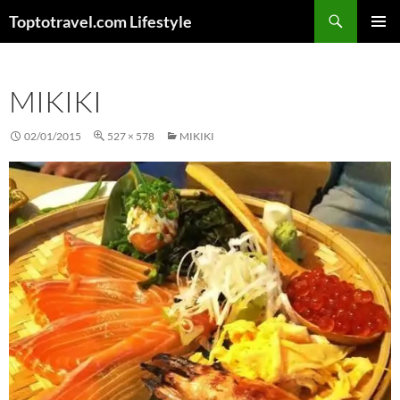
Skip
Search
Toptotravel.com Lifestyle
to
PRIMAR
content
MENU
MIKIKI
02/01/2015
527 × 578
MIKIKI