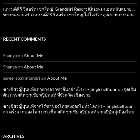
แกรนด์สิริ​ รีสอร์ท​ เขาใหญ่​-Grandsiri​ Resort​ Khaoyaiนอนหลับสบาย…
ขยายครอบครัว แกรนด์สิริ รีสอร์ท เขาใหญ่ ใส่ใจเรื่องคุณภาพการนอน
RECENT COMMENTS
Shanya
on
About Me
Shanya
on
About Me
sareerapat intarsiri
on
About Me
ชาเขียวญี่ปุ่นแท้แตกต่างจากชาอื่นอย่างไร?? – jinglebelltour
on
จุดเริ่ม
ต้น การผลิตชาเขียวญี่ปุ่นแท้ ที่จังหวัด เชียงราย
ชาเขียวญี่ปุ่นแท้จากไร่ชาของไทยส่งออกไปทั่วโลก!!! – jinglebelltour
on
ครั้งแรกของโลก มารุเซ็น ผลิตชาเขียวญี่ปุ่นแท้ จากญี่ปุ่นสู่เมืองไทย
ARCHIVES