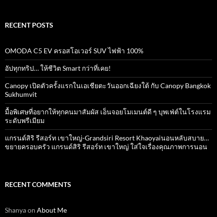
RECENT POSTS
OMODA C5 EV ครอสโอเวอร์ SUV ไฟฟ้า 100%
อัปทุกทริป… ให้ชีวิต Smart กว่าที่เคย!
Canopy เปิดตัวครั้งแรกในเอเชียตะวันออกเฉียงใต้ กับ Canopy Bangkok
Sukhumvit
มื้อพิเศษที่อยากให้ทุกคนมาสัมผัส เอ็นจอยโมเมนต์ดี ๆ บุพเฟ่ต์ในโรงแรม
ระดับพรีเมียม
แกรนด์สิริ​ รีสอร์ท​ เขาใหญ่​-Grandsiri​ Resort​ Khaoyaiนอนหลับสบาย…
ขยายครอบครัว แกรนด์สิริ รีสอร์ท เขาใหญ่ ใส่ใจเรื่องคุณภาพการนอน
RECENT COMMENTS
Shanya
on
About Me