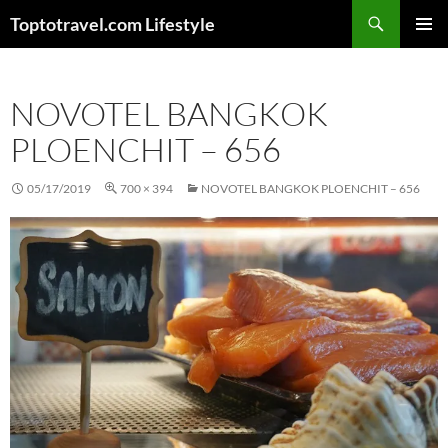
Skip
Search
Toptotravel.com Lifestyle
to
PRIMAR
content
MENU
NOVOTEL BANGKOK
PLOENCHIT – 656
05/17/2019
700 × 394
NOVOTEL BANGKOK PLOENCHIT – 656