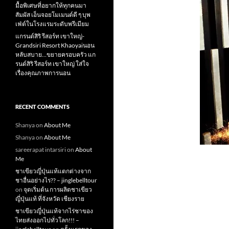
มื้อพิเศษที่อยากให้ทุกคนมา
สัมผัส เอ็นจอยโมเมนต์ดี ๆ บุพ
เฟ่ต์ในโรงแรมระดับพรีเมียม
แกรนด์สิริ​ รีสอร์ท​ เขาใหญ่​-
Grandsiri​ Resort​ Khaoyaiนอน
หลับสบาย…ขยายครอบครัว แก
รนด์สิริ รีสอร์ท เขาใหญ่ ใส่ใจ
เรื่องคุณภาพการนอน
RECENT COMMENTS
Shanya
on
About Me
Shanya
on
About Me
sareerapat intarsiri
on
About
Me
ชาเขียวญี่ปุ่นแท้แตกต่างจาก
ชาอื่นอย่างไร?? – jinglebelltour
on
จุดเริ่มต้น การผลิตชาเขียว
ญี่ปุ่นแท้ ที่จังหวัด เชียงราย
ชาเขียวญี่ปุ่นแท้จากไร่ชาของ
ไทยส่งออกไปทั่วโลก!!! –