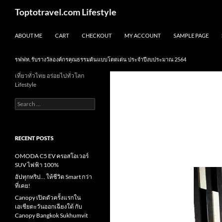
Skip
Search
Toptotravel.com Lifestyle
to
content
ABOUT ME
CART
CHECKOUT
MY ACCOUNT
SAMPLE PAGE
รฟฟท. รับรางวัลองค์กรคุณธรรมต้นแบบโดดเด่น ประจำปีงบประมาณ 2564
เที่ยวทั่วไทย อร่อยไปทั่วโลก
Lifestyle
Search
for:
RECENT POSTS
OMODA C5 EV ครอสโอเวอร์
SUV ไฟฟ้า 100%
อัปทุกทริป… ให้ชีวิต Smart กว่า
ที่เคย!
Canopy เปิดตัวครั้งแรกใน
เอเชียตะวันออกเฉียงใต้ กับ
Canopy Bangkok Sukhumvit