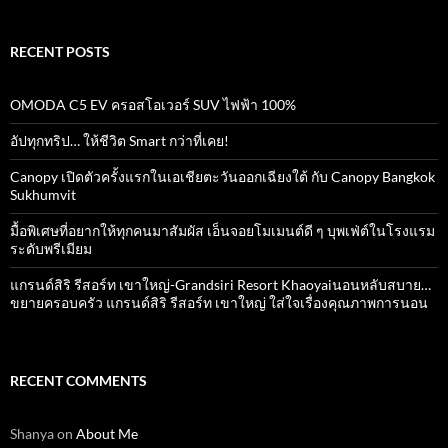
RECENT POSTS
OMODA C5 EV ครอสโอเวอร์ SUV ไฟฟ้า 100%
อัปทุกทริป… ให้ชีวิต Smart กว่าที่เคย!
Canopy เปิดตัวครั้งแรกในเอเชียตะวันออกเฉียงใต้ กับ Canopy Bangkok
Sukhumvit
มื้อพิเศษที่อยากให้ทุกคนมาสัมผัส เอ็นจอยโมเมนต์ดี ๆ บุพเฟ่ต์ในโรงแรม
ระดับพรีเมียม
แกรนด์สิริ​ รีสอร์ท​ เขาใหญ่​-Grandsiri​ Resort​ Khaoyaiนอนหลับสบาย…
ขยายครอบครัว แกรนด์สิริ รีสอร์ท เขาใหญ่ ใส่ใจเรื่องคุณภาพการนอน
RECENT COMMENTS
Shanya
on
About Me