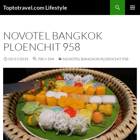
Skip
Search
Toptotravel.com Lifestyle
to
PRIMAR
content
MENU
NOVOTEL BANGKOK
PLOENCHIT 958
05/17/2019
700 × 394
NOVOTEL BANGKOK PLOENCHIT 958