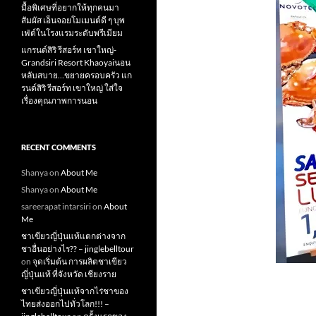
มื้อพิเศษที่อยากให้ทุกคนมา
สัมผัส เอ็นจอยโมเมนต์ดี ๆ บุพ
เฟ่ต์ในโรงแรมระดับพรีเมียม
แกรนด์สิริ​ รีสอร์ท​ เขาใหญ่​-
Grandsiri​ Resort​ Khaoyaiนอน
หลับสบาย…ขยายครอบครัว แก
รนด์สิริ รีสอร์ท เขาใหญ่ ใส่ใจ
เรื่องคุณภาพการนอน
RECENT COMMENTS
Shanya
on
About Me
Shanya
on
About Me
sareerapat intarsiri
on
About
Me
ชาเขียวญี่ปุ่นแท้แตกต่างจาก
ชาอื่นอย่างไร?? – jinglebelltour
on
จุดเริ่มต้น การผลิตชาเขียว
ญี่ปุ่นแท้ ที่จังหวัด เชียงราย
ชาเขียวญี่ปุ่นแท้จากไร่ชาของ
ไทยส่งออกไปทั่วโลก!!! –