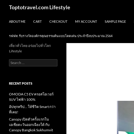
Skip
Search
Toptotravel.com Lifestyle
to
content
ABOUT ME
CART
CHECKOUT
MY ACCOUNT
SAMPLE PAGE
รฟฟท. รับรางวัลองค์กรคุณธรรมต้นแบบโดดเด่น ประจำปีงบประมาณ 2564
เที่ยวทั่วไทย อร่อยไปทั่วโลก
Lifestyle
Search
for:
RECENT POSTS
OMODA C5 EV ครอสโอเวอร์
SUV ไฟฟ้า 100%
อัปทุกทริป… ให้ชีวิต Smart กว่า
ที่เคย!
Canopy เปิดตัวครั้งแรกใน
เอเชียตะวันออกเฉียงใต้ กับ
Canopy Bangkok Sukhumvit