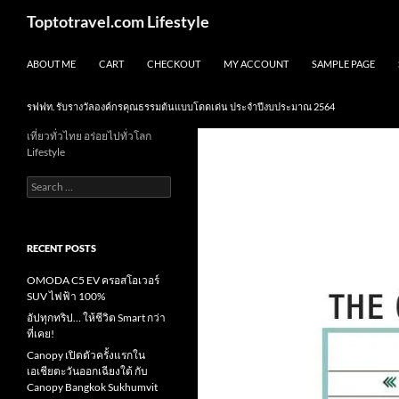
Skip
Search
Toptotravel.com Lifestyle
to
content
ABOUT ME
CART
CHECKOUT
MY ACCOUNT
SAMPLE PAGE
รฟฟท. รับรางวัลองค์กรคุณธรรมต้นแบบโดดเด่น ประจำปีงบประมาณ 2564
เที่ยวทั่วไทย อร่อยไปทั่วโลก
Lifestyle
Search
for:
RECENT POSTS
OMODA C5 EV ครอสโอเวอร์
SUV ไฟฟ้า 100%
อัปทุกทริป… ให้ชีวิต Smart กว่า
ที่เคย!
Canopy เปิดตัวครั้งแรกใน
เอเชียตะวันออกเฉียงใต้ กับ
Canopy Bangkok Sukhumvit