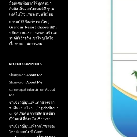
มื้อพิเศษที่อยากให้ทุกคนมา
สัมผัส เอ็นจอยโมเมนต์ดี ๆ บุพ
เฟ่ต์ในโรงแรมระดับพรีเมียม
แกรนด์สิริ​ รีสอร์ท​ เขาใหญ่​-
Grandsiri​ Resort​ Khaoyaiนอน
หลับสบาย…ขยายครอบครัว แก
รนด์สิริ รีสอร์ท เขาใหญ่ ใส่ใจ
เรื่องคุณภาพการนอน
RECENT COMMENTS
Shanya
on
About Me
Shanya
on
About Me
sareerapat intarsiri
on
About
Me
ชาเขียวญี่ปุ่นแท้แตกต่างจาก
ชาอื่นอย่างไร?? – jinglebelltour
on
จุดเริ่มต้น การผลิตชาเขียว
ญี่ปุ่นแท้ ที่จังหวัด เชียงราย
ชาเขียวญี่ปุ่นแท้จากไร่ชาของ
ไทยส่งออกไปทั่วโลก!!! –