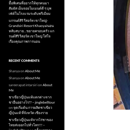
มื้อพิเศษที่อยากให้ทุกคนมา
สัมผัส เอ็นจอยโมเมนต์ดี ๆ บุพ
เฟ่ต์ในโรงแรมระดับพรีเมียม
แกรนด์สิริ​ รีสอร์ท​ เขาใหญ่​-
Grandsiri​ Resort​ Khaoyaiนอน
หลับสบาย…ขยายครอบครัว แก
รนด์สิริ รีสอร์ท เขาใหญ่ ใส่ใจ
เรื่องคุณภาพการนอน
RECENT COMMENTS
Shanya
on
About Me
Shanya
on
About Me
sareerapat intarsiri
on
About
Me
ชาเขียวญี่ปุ่นแท้แตกต่างจาก
ชาอื่นอย่างไร?? – jinglebelltour
on
จุดเริ่มต้น การผลิตชาเขียว
ญี่ปุ่นแท้ ที่จังหวัด เชียงราย
ชาเขียวญี่ปุ่นแท้จากไร่ชาของ
ไทยส่งออกไปทั่วโลก!!! –