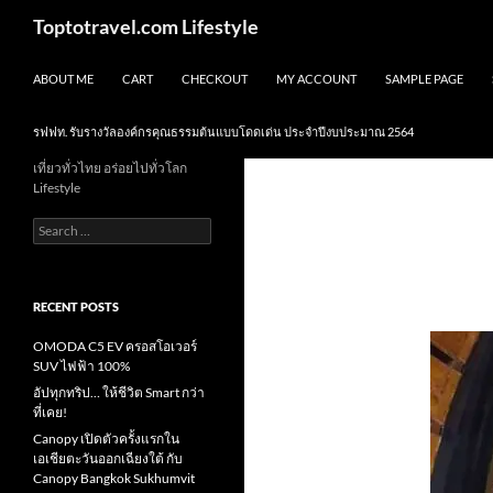
Skip
Search
Toptotravel.com Lifestyle
to
content
ABOUT ME
CART
CHECKOUT
MY ACCOUNT
SAMPLE PAGE
รฟฟท. รับรางวัลองค์กรคุณธรรมต้นแบบโดดเด่น ประจำปีงบประมาณ 2564
เที่ยวทั่วไทย อร่อยไปทั่วโลก
Lifestyle
Search
for:
RECENT POSTS
OMODA C5 EV ครอสโอเวอร์
SUV ไฟฟ้า 100%
อัปทุกทริป… ให้ชีวิต Smart กว่า
ที่เคย!
Canopy เปิดตัวครั้งแรกใน
เอเชียตะวันออกเฉียงใต้ กับ
Canopy Bangkok Sukhumvit