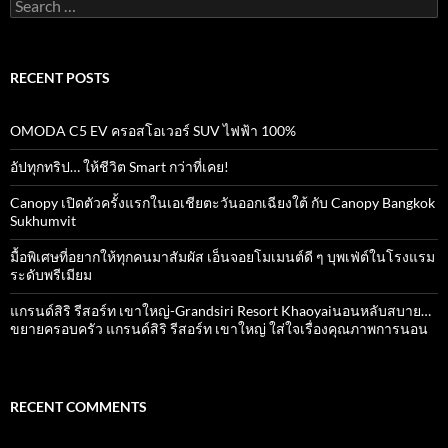
Search
for:
RECENT POSTS
OMODA C5 EV ครอสโอเวอร์ SUV ไฟฟ้า 100%
อัปทุกทริป… ให้ชีวิต Smart กว่าที่เคย!
Canopy เปิดตัวครั้งแรกในเอเชียตะวันออกเฉียงใต้ กับ Canopy Bangkok
Sukhumvit
มื้อพิเศษที่อยากให้ทุกคนมาสัมผัส เอ็นจอยโมเมนต์ดี ๆ บุพเฟ่ต์ในโรงแรม
ระดับพรีเมียม
แกรนด์สิริ​ รีสอร์ท​ เขาใหญ่​-Grandsiri​ Resort​ Khaoyaiนอนหลับสบาย…
ขยายครอบครัว แกรนด์สิริ รีสอร์ท เขาใหญ่ ใส่ใจเรื่องคุณภาพการนอน
RECENT COMMENTS