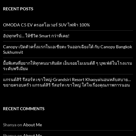
RECENT POSTS
OMODA C5 EV ครอสโอเวอร์ SUV ไฟฟ้า 100%
อัปทุกทริป… ให้ชีวิต Smart กว่าที่เคย!
Canopy เปิดตัวครั้งแรกในเอเชียตะวันออกเฉียงใต้ กับ Canopy Bangkok
Sukhumvit
มื้อพิเศษที่อยากให้ทุกคนมาสัมผัส เอ็นจอยโมเมนต์ดี ๆ บุพเฟ่ต์ในโรงแรม
ระดับพรีเมียม
แกรนด์สิริ​ รีสอร์ท​ เขาใหญ่​-Grandsiri​ Resort​ Khaoyaiนอนหลับสบาย…
ขยายครอบครัว แกรนด์สิริ รีสอร์ท เขาใหญ่ ใส่ใจเรื่องคุณภาพการนอน
RECENT COMMENTS
Shanya
on
About Me
Shanya
on
About Me