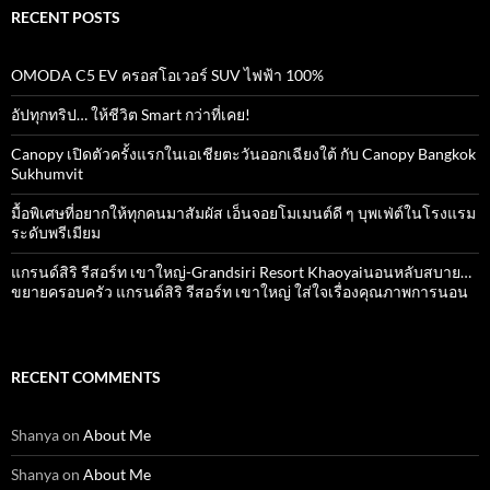
RECENT POSTS
OMODA C5 EV ครอสโอเวอร์ SUV ไฟฟ้า 100%
อัปทุกทริป… ให้ชีวิต Smart กว่าที่เคย!
Canopy เปิดตัวครั้งแรกในเอเชียตะวันออกเฉียงใต้ กับ Canopy Bangkok
Sukhumvit
มื้อพิเศษที่อยากให้ทุกคนมาสัมผัส เอ็นจอยโมเมนต์ดี ๆ บุพเฟ่ต์ในโรงแรม
ระดับพรีเมียม
แกรนด์สิริ​ รีสอร์ท​ เขาใหญ่​-Grandsiri​ Resort​ Khaoyaiนอนหลับสบาย…
ขยายครอบครัว แกรนด์สิริ รีสอร์ท เขาใหญ่ ใส่ใจเรื่องคุณภาพการนอน
RECENT COMMENTS
Shanya
on
About Me
Shanya
on
About Me