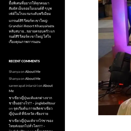
มื้อพิเศษที่อยากให้ทุกคนมา
สัมผัส เอ็นจอยโมเมนต์ดี ๆ บุพ
เฟ่ต์ในโรงแรมระดับพรีเมียม
แกรนด์สิริ​ รีสอร์ท​ เขาใหญ่​-
Grandsiri​ Resort​ Khaoyaiนอน
หลับสบาย…ขยายครอบครัว แก
รนด์สิริ รีสอร์ท เขาใหญ่ ใส่ใจ
เรื่องคุณภาพการนอน
RECENT COMMENTS
Shanya
on
About Me
Shanya
on
About Me
sareerapat intarsiri
on
About
Me
ชาเขียวญี่ปุ่นแท้แตกต่างจาก
ชาอื่นอย่างไร?? – jinglebelltour
on
จุดเริ่มต้น การผลิตชาเขียว
ญี่ปุ่นแท้ ที่จังหวัด เชียงราย
ชาเขียวญี่ปุ่นแท้จากไร่ชาของ
ไทยส่งออกไปทั่วโลก!!! –