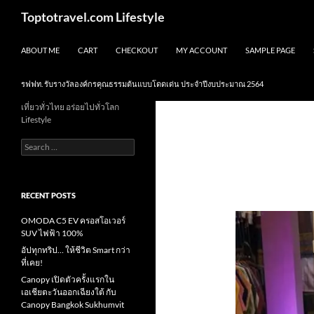
Skip
Search
Toptotravel.com Lifestyle
to
content
ABOUT ME
CART
CHECKOUT
MY ACCOUNT
SAMPLE PAGE
รฟฟท. รับรางวัลองค์กรคุณธรรมต้นแบบโดดเด่น ประจำปีงบประมาณ 2564
เที่ยวทั่วไทย อร่อยไปทั่วโลก
Lifestyle
Search
for:
RECENT POSTS
OMODA C5 EV ครอสโอเวอร์
SUV ไฟฟ้า 100%
อัปทุกทริป… ให้ชีวิต Smart กว่า
ที่เคย!
Canopy เปิดตัวครั้งแรกใน
เอเชียตะวันออกเฉียงใต้ กับ
Canopy Bangkok Sukhumvit