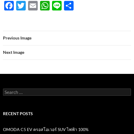
F
T
E
W
Li
S
ac
w
m
h
n
h
e
itt
ail
at
e
ar
b
er
s
e
Previous Image
o
A
o
p
Next Image
k
p
Search
for:
RECENT POSTS
OMODA C5 EV ครอสโอเวอร์ SUV ไฟฟ้า 100%