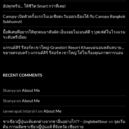
อัปทุกทริป… ให้ชีวิต Smart กว่าที่เคย!
Canopy เปิดตัวครั้งแรกในเอเชียตะวันออกเฉียงใต้ กับ Canopy Bangkok
Sukhumvit
มื้อพิเศษที่อยากให้ทุกคนมาสัมผัส เอ็นจอยโมเมนต์ดี ๆ บุพเฟ่ต์ในโรงแรม
ระดับพรีเมียม
แกรนด์สิริ​ รีสอร์ท​ เขาใหญ่​-Grandsiri​ Resort​ Khaoyaiนอนหลับสบาย…
ขยายครอบครัว แกรนด์สิริ รีสอร์ท เขาใหญ่ ใส่ใจเรื่องคุณภาพการนอน
RECENT COMMENTS
Shanya
on
About Me
Shanya
on
About Me
sareerapat intarsiri
on
About Me
ชาเขียวญี่ปุ่นแท้แตกต่างจากชาอื่นอย่างไร?? – jinglebelltour
on
จุดเริ่ม
ต้น การผลิตชาเขียวญี่ปุ่นแท้ ที่จังหวัด เชียงราย