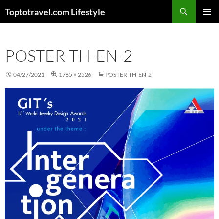
Skip
Search
Toptotravel.com Lifestyle
to
PRIMAR
content
MENU
POSTER-TH-EN-2
04/27/2021
1785 × 2526
POSTER-TH-EN-2