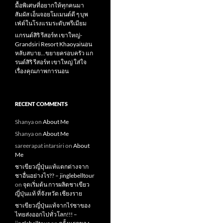
มื้อพิเศษที่อยากให้ทุกคนมา
สัมผัส เอ็นจอยโมเมนต์ดี ๆ บุพ
เฟ่ต์ในโรงแรมระดับพรีเมียม
แกรนด์สิริ​ รีสอร์ท​ เขาใหญ่​-
Grandsiri​ Resort​ Khaoyaiนอน
หลับสบาย…ขยายครอบครัว แก
รนด์สิริ รีสอร์ท เขาใหญ่ ใส่ใจ
เรื่องคุณภาพการนอน
RECENT COMMENTS
Shanya
on
About Me
Shanya
on
About Me
sareerapat intarsiri
on
About
Me
ชาเขียวญี่ปุ่นแท้แตกต่างจาก
ชาอื่นอย่างไร?? – jinglebelltour
on
จุดเริ่มต้น การผลิตชาเขียว
ญี่ปุ่นแท้ ที่จังหวัด เชียงราย
ชาเขียวญี่ปุ่นแท้จากไร่ชาของ
ไทยส่งออกไปทั่วโลก!!! –