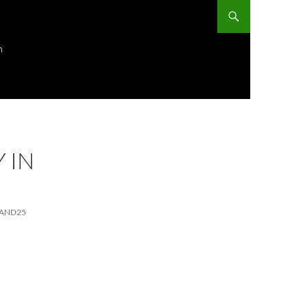
ก
 IN
LAND25