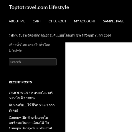
Skip
Search
Toptotravel.com Lifestyle
to
content
ABOUT ME
CART
CHECKOUT
MY ACCOUNT
SAMPLE PAGE
รฟฟท. รับรางวัลองค์กรคุณธรรมต้นแบบโดดเด่น ประจำปีงบประมาณ 2564
เที่ยวทั่วไทย อร่อยไปทั่วโลก
Lifestyle
Search
for:
RECENT POSTS
OMODA C5 EV ครอสโอเวอร์
SUV ไฟฟ้า 100%
อัปทุกทริป… ให้ชีวิต Smart กว่า
ที่เคย!
Canopy เปิดตัวครั้งแรกใน
เอเชียตะวันออกเฉียงใต้ กับ
Canopy Bangkok Sukhumvit