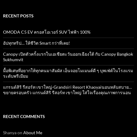
RECENT POSTS
OMODA C5 EV ครอสโอเวอร์ SUV ไฟฟ้า 100%
อัปทุกทริป… ให้ชีวิต Smart กว่าที่เคย!
Canopy เปิดตัวครั้งแรกในเอเชียตะวันออกเฉียงใต้ กับ Canopy Bangkok
Sukhumvit
มื้อพิเศษที่อยากให้ทุกคนมาสัมผัส เอ็นจอยโมเมนต์ดี ๆ บุพเฟ่ต์ในโรงแรม
ระดับพรีเมียม
แกรนด์สิริ​ รีสอร์ท​ เขาใหญ่​-Grandsiri​ Resort​ Khaoyaiนอนหลับสบาย…
ขยายครอบครัว แกรนด์สิริ รีสอร์ท เขาใหญ่ ใส่ใจเรื่องคุณภาพการนอน
RECENT COMMENTS
Shanya
on
About Me