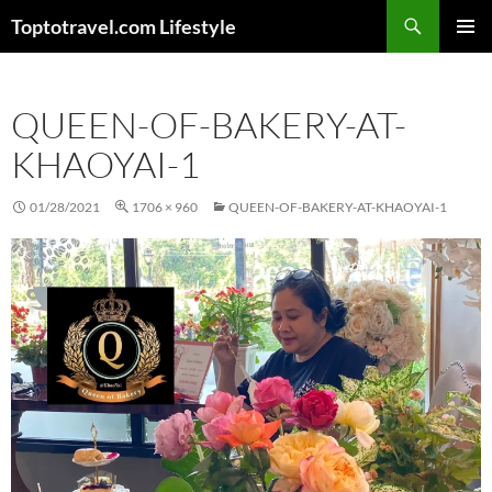
Skip
Search
Toptotravel.com Lifestyle
to
PRIMAR
content
MENU
QUEEN-OF-BAKERY-AT-
KHAOYAI-1
01/28/2021
1706 × 960
QUEEN-OF-BAKERY-AT-KHAOYAI-1