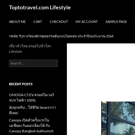
Skip
Search
Toptotravel.com Lifestyle
to
content
ABOUT ME
CART
CHECKOUT
MY ACCOUNT
SAMPLE PAGE
รฟฟท. รับรางวัลองค์กรคุณธรรมต้นแบบโดดเด่น ประจำปีงบประมาณ 2564
เที่ยวทั่วไทย อร่อยไปทั่วโลก
Lifestyle
Search
for:
RECENT POSTS
OMODA C5 EV ครอสโอเวอร์
SUV ไฟฟ้า 100%
อัปทุกทริป… ให้ชีวิต Smart กว่า
ที่เคย!
Canopy เปิดตัวครั้งแรกใน
เอเชียตะวันออกเฉียงใต้ กับ
Canopy Bangkok Sukhumvit