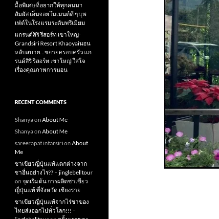
มื้อพิเศษที่อยากให้ทุกคนมา
สัมผัส เอ็นจอยโมเมนต์ดี ๆ บุพ
เฟ่ต์ในโรงแรมระดับพรีเมียม
แกรนด์สิริ​ รีสอร์ท​ เขาใหญ่​-
Grandsiri​ Resort​ Khaoyaiนอน
หลับสบาย…ขยายครอบครัว แก
รนด์สิริ รีสอร์ท เขาใหญ่ ใส่ใจ
เรื่องคุณภาพการนอน
RECENT COMMENTS
Shanya
on
About Me
Shanya
on
About Me
sareerapat intarsiri
on
About
Me
ชาเขียวญี่ปุ่นแท้แตกต่างจาก
ชาอื่นอย่างไร?? – jinglebelltour
on
จุดเริ่มต้น การผลิตชาเขียว
ญี่ปุ่นแท้ ที่จังหวัด เชียงราย
ชาเขียวญี่ปุ่นแท้จากไร่ชาของ
ไทยส่งออกไปทั่วโลก!!! –