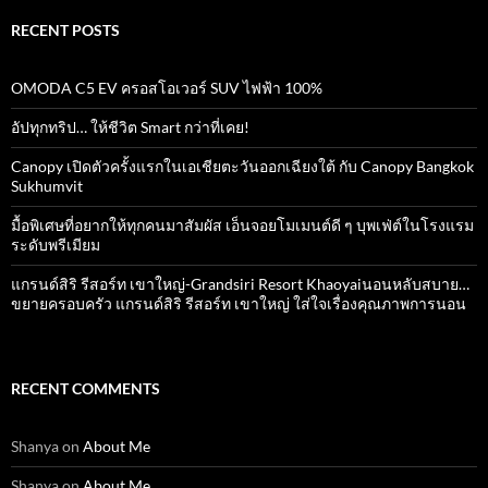
RECENT POSTS
OMODA C5 EV ครอสโอเวอร์ SUV ไฟฟ้า 100%
อัปทุกทริป… ให้ชีวิต Smart กว่าที่เคย!
Canopy เปิดตัวครั้งแรกในเอเชียตะวันออกเฉียงใต้ กับ Canopy Bangkok
Sukhumvit
มื้อพิเศษที่อยากให้ทุกคนมาสัมผัส เอ็นจอยโมเมนต์ดี ๆ บุพเฟ่ต์ในโรงแรม
ระดับพรีเมียม
แกรนด์สิริ​ รีสอร์ท​ เขาใหญ่​-Grandsiri​ Resort​ Khaoyaiนอนหลับสบาย…
ขยายครอบครัว แกรนด์สิริ รีสอร์ท เขาใหญ่ ใส่ใจเรื่องคุณภาพการนอน
RECENT COMMENTS
Shanya
on
About Me
Shanya
on
About Me