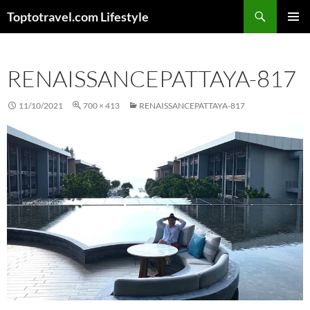
Skip
Search
Toptotravel.com Lifestyle
to
PRIMAR
content
MENU
RENAISSANCEPATTAYA-817
11/10/2021
700 × 413
RENAISSANCEPATTAYA-817