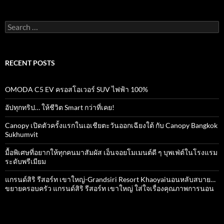
Search
for:
RECENT POSTS
OMODA C5 EV ครอสโอเวอร์ SUV ไฟฟ้า 100%
อัปทุกทริป… ให้ชีวิต Smart กว่าที่เคย!
Canopy เปิดตัวครั้งแรกในเอเชียตะวันออกเฉียงใต้ กับ Canopy Bangkok
Sukhumvit
มื้อพิเศษที่อยากให้ทุกคนมาสัมผัส เอ็นจอยโมเมนต์ดี ๆ บุพเฟ่ต์ในโรงแรม
ระดับพรีเมียม
แกรนด์สิริ​ รีสอร์ท​ เขาใหญ่​-Grandsiri​ Resort​ Khaoyaiนอนหลับสบาย…
ขยายครอบครัว แกรนด์สิริ รีสอร์ท เขาใหญ่ ใส่ใจเรื่องคุณภาพการนอน