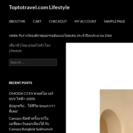
Skip
Search
Toptotravel.com Lifestyle
to
content
ABOUT ME
CART
CHECKOUT
MY ACCOUNT
SAMPLE PAGE
รฟฟท. รับรางวัลองค์กรคุณธรรมต้นแบบโดดเด่น ประจำปีงบประมาณ 2564
เที่ยวทั่วไทย อร่อยไปทั่วโลก
Lifestyle
Search
for:
RECENT POSTS
OMODA C5 EV ครอสโอเวอร์
SUV ไฟฟ้า 100%
อัปทุกทริป… ให้ชีวิต Smart กว่า
ที่เคย!
Canopy เปิดตัวครั้งแรกใน
เอเชียตะวันออกเฉียงใต้ กับ
Canopy Bangkok Sukhumvit