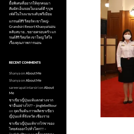
มื้อพิเศษที่อยากให้ทุกคนมา
สัมผัส เอ็นจอยโมเมนต์ดี ๆ บุพ
เฟ่ต์ในโรงแรมระดับพรีเมียม
แกรนด์สิริ​ รีสอร์ท​ เขาใหญ่​-
Grandsiri​ Resort​ Khaoyaiนอน
หลับสบาย…ขยายครอบครัว แก
รนด์สิริ รีสอร์ท เขาใหญ่ ใส่ใจ
เรื่องคุณภาพการนอน
RECENT COMMENTS
Shanya
on
About Me
Shanya
on
About Me
sareerapat intarsiri
on
About
Me
ชาเขียวญี่ปุ่นแท้แตกต่างจาก
ชาอื่นอย่างไร?? – jinglebelltour
on
จุดเริ่มต้น การผลิตชาเขียว
ญี่ปุ่นแท้ ที่จังหวัด เชียงราย
ชาเขียวญี่ปุ่นแท้จากไร่ชาของ
ไทยส่งออกไปทั่วโลก!!! –