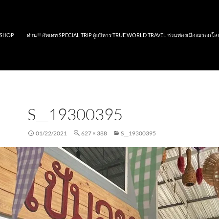
SHOP
ด่วน!! อัพเดท SPECIAL TRIP ผู้บริหาร TRUE WORLD TRAVEL ชวนท่องเมืองมรดกโล
S__19300395
01/22/2021
627 × 388
S__19300395