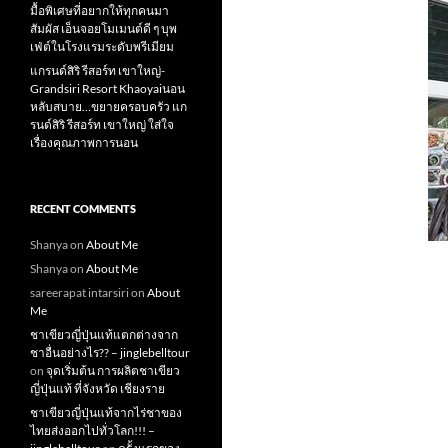
มื้อพิเศษที่อยากให้ทุกคนมา
สัมผัส เอ็นจอยโมเมนต์ดี ๆ บุพ
เฟ่ต์ในโรงแรมระดับพรีเมียม
แกรนด์สิริ​ รีสอร์ท​ เขาใหญ่​-
Grandsiri​ Resort​ Khaoyaiนอน
หลับสบาย…ขยายครอบครัว แก
รนด์สิริ รีสอร์ท เขาใหญ่ ใส่ใจ
เรื่องคุณภาพการนอน
RECENT COMMENTS
Shanya
on
About Me
Shanya
on
About Me
sareerapat intarsiri
on
About
Me
ชาเขียวญี่ปุ่นแท้แตกต่างจาก
ชาอื่นอย่างไร?? – jinglebelltour
on
จุดเริ่มต้น การผลิตชาเขียว
ญี่ปุ่นแท้ ที่จังหวัด เชียงราย
ชาเขียวญี่ปุ่นแท้จากไร่ชาของ
ไทยส่งออกไปทั่วโลก!!! –