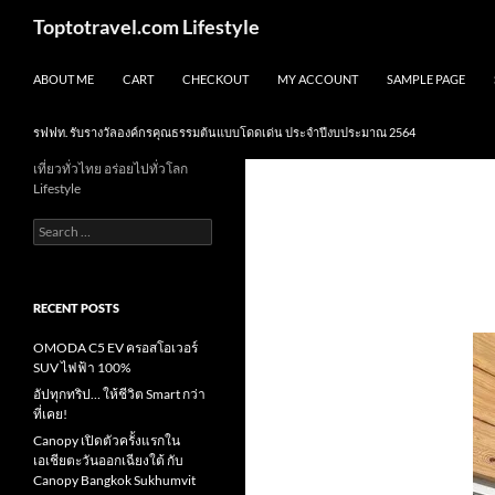
Skip
Search
Toptotravel.com Lifestyle
to
content
ABOUT ME
CART
CHECKOUT
MY ACCOUNT
SAMPLE PAGE
รฟฟท. รับรางวัลองค์กรคุณธรรมต้นแบบโดดเด่น ประจำปีงบประมาณ 2564
เที่ยวทั่วไทย อร่อยไปทั่วโลก
Lifestyle
Search
for:
RECENT POSTS
OMODA C5 EV ครอสโอเวอร์
SUV ไฟฟ้า 100%
อัปทุกทริป… ให้ชีวิต Smart กว่า
ที่เคย!
Canopy เปิดตัวครั้งแรกใน
เอเชียตะวันออกเฉียงใต้ กับ
Canopy Bangkok Sukhumvit