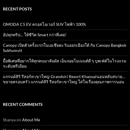
RECENT POSTS
OMODA C5 EV ครอสโอเวอร์ SUV ไฟฟ้า 100%
อัปทุกทริป… ให้ชีวิต Smart กว่าที่เคย!
Canopy เปิดตัวครั้งแรกในเอเชียตะวันออกเฉียงใต้ กับ Canopy Bangkok
Sukhumvit
มื้อพิเศษที่อยากให้ทุกคนมาสัมผัส เอ็นจอยโมเมนต์ดี ๆ บุพเฟ่ต์ในโรงแรม
ระดับพรีเมียม
แกรนด์สิริ​ รีสอร์ท​ เขาใหญ่​-Grandsiri​ Resort​ Khaoyaiนอนหลับสบาย…
ขยายครอบครัว แกรนด์สิริ รีสอร์ท เขาใหญ่ ใส่ใจเรื่องคุณภาพการนอน
RECENT COMMENTS
Shanya
on
About Me