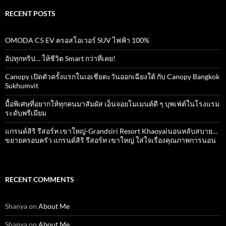
RECENT POSTS
OMODA C5 EV ครอสโอเวอร์ SUV ไฟฟ้า 100%
อัปทุกทริป… ให้ชีวิต Smart กว่าที่เคย!
Canopy เปิดตัวครั้งแรกในเอเชียตะวันออกเฉียงใต้ กับ Canopy Bangkok
Sukhumvit
มื้อพิเศษที่อยากให้ทุกคนมาสัมผัส เอ็นจอยโมเมนต์ดี ๆ บุพเฟ่ต์ในโรงแรม
ระดับพรีเมียม
แกรนด์สิริ​ รีสอร์ท​ เขาใหญ่​-Grandsiri​ Resort​ Khaoyaiนอนหลับสบาย…
ขยายครอบครัว แกรนด์สิริ รีสอร์ท เขาใหญ่ ใส่ใจเรื่องคุณภาพการนอน
RECENT COMMENTS
Shanya
on
About Me
Shanya
on
About Me