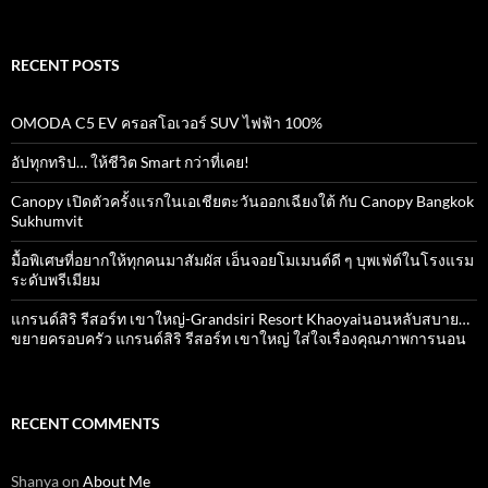
for:
RECENT POSTS
OMODA C5 EV ครอสโอเวอร์ SUV ไฟฟ้า 100%
อัปทุกทริป… ให้ชีวิต Smart กว่าที่เคย!
Canopy เปิดตัวครั้งแรกในเอเชียตะวันออกเฉียงใต้ กับ Canopy Bangkok
Sukhumvit
มื้อพิเศษที่อยากให้ทุกคนมาสัมผัส เอ็นจอยโมเมนต์ดี ๆ บุพเฟ่ต์ในโรงแรม
ระดับพรีเมียม
แกรนด์สิริ​ รีสอร์ท​ เขาใหญ่​-Grandsiri​ Resort​ Khaoyaiนอนหลับสบาย…
ขยายครอบครัว แกรนด์สิริ รีสอร์ท เขาใหญ่ ใส่ใจเรื่องคุณภาพการนอน
RECENT COMMENTS
Shanya
on
About Me