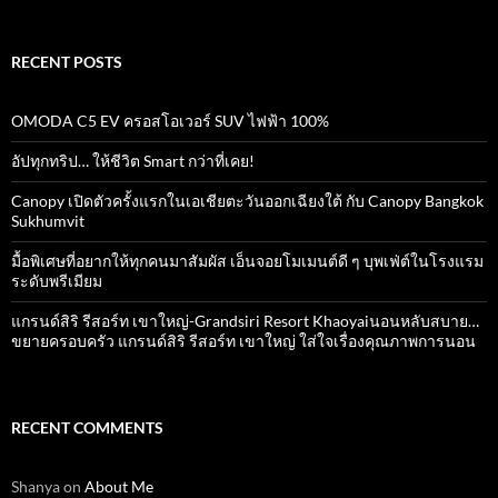
RECENT POSTS
OMODA C5 EV ครอสโอเวอร์ SUV ไฟฟ้า 100%
อัปทุกทริป… ให้ชีวิต Smart กว่าที่เคย!
Canopy เปิดตัวครั้งแรกในเอเชียตะวันออกเฉียงใต้ กับ Canopy Bangkok
Sukhumvit
มื้อพิเศษที่อยากให้ทุกคนมาสัมผัส เอ็นจอยโมเมนต์ดี ๆ บุพเฟ่ต์ในโรงแรม
ระดับพรีเมียม
แกรนด์สิริ​ รีสอร์ท​ เขาใหญ่​-Grandsiri​ Resort​ Khaoyaiนอนหลับสบาย…
ขยายครอบครัว แกรนด์สิริ รีสอร์ท เขาใหญ่ ใส่ใจเรื่องคุณภาพการนอน
RECENT COMMENTS
Shanya
on
About Me