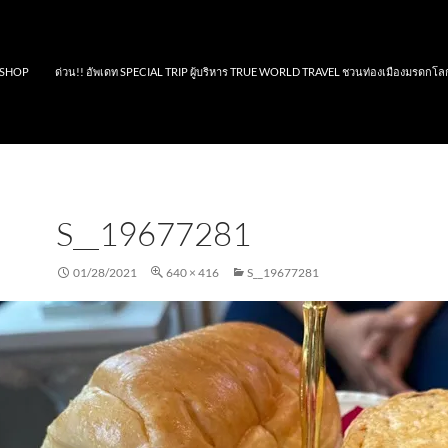
SHOP
ด่วน!! อัพเดท SPECIAL TRIP ผู้บริหาร TRUE WORLD TRAVEL ชวนท่องเมืองมรดกโล
S__19677281
01/28/2021
640 × 416
S__19677281