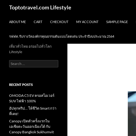
Skip
Search
Toptotravel.com Lifestyle
to
content
ABOUT ME
CART
CHECKOUT
MY ACCOUNT
SAMPLE PAGE
รฟฟท. รับรางวัลองค์กรคุณธรรมต้นแบบโดดเด่น ประจำปีงบประมาณ 2564
เที่ยวทั่วไทย อร่อยไปทั่วโลก
Lifestyle
Search
for:
RECENT POSTS
OMODA C5 EV ครอสโอเวอร์
SUV ไฟฟ้า 100%
อัปทุกทริป… ให้ชีวิต Smart กว่า
ที่เคย!
Canopy เปิดตัวครั้งแรกใน
เอเชียตะวันออกเฉียงใต้ กับ
Canopy Bangkok Sukhumvit