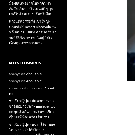
มื้อพิเศษที่อยากให้ทุกคนมา
สัมผัส เอ็นจอยโมเมนต์ดี ๆ บุพ
เฟ่ต์ในโรงแรมระดับพรีเมียม
แกรนด์สิริ​ รีสอร์ท​ เขาใหญ่​-
Grandsiri​ Resort​ Khaoyaiนอน
หลับสบาย…ขยายครอบครัว แก
รนด์สิริ รีสอร์ท เขาใหญ่ ใส่ใจ
เรื่องคุณภาพการนอน
RECENT COMMENTS
Shanya
on
About Me
Shanya
on
About Me
sareerapat intarsiri
on
About
Me
ชาเขียวญี่ปุ่นแท้แตกต่างจาก
ชาอื่นอย่างไร?? – jinglebelltour
on
จุดเริ่มต้น การผลิตชาเขียว
ญี่ปุ่นแท้ ที่จังหวัด เชียงราย
ชาเขียวญี่ปุ่นแท้จากไร่ชาของ
ไทยส่งออกไปทั่วโลก!!! –