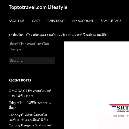
Skip
Search
Toptotravel.com Lifestyle
to
content
ABOUT ME
CART
CHECKOUT
MY ACCOUNT
SAMPLE PAGE
รฟฟท. รับรางวัลองค์กรคุณธรรมต้นแบบโดดเด่น ประจำปีงบประมาณ 2564
เที่ยวทั่วไทย อร่อยไปทั่วโลก
Lifestyle
Search
for:
RECENT POSTS
OMODA C5 EV ครอสโอเวอร์
SUV ไฟฟ้า 100%
อัปทุกทริป… ให้ชีวิต Smart กว่า
ที่เคย!
Canopy เปิดตัวครั้งแรกใน
เอเชียตะวันออกเฉียงใต้ กับ
Canopy Bangkok Sukhumvit