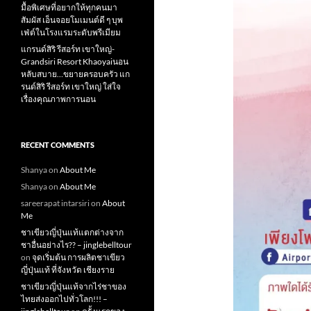
มื้อพิเศษที่อยากให้ทุกคนมา
สัมผัส เอ็นจอยโมเมนต์ดี ๆ บุพ
เฟ่ต์ในโรงแรมระดับพรีเมียม
แกรนด์สิริ​ รีสอร์ท​ เขาใหญ่​-
Grandsiri​ Resort​ Khaoyaiนอน
หลับสบาย…ขยายครอบครัว แก
รนด์สิริ รีสอร์ท เขาใหญ่ ใส่ใจ
เรื่องคุณภาพการนอน
RECENT COMMENTS
Shanya
on
About Me
Shanya
on
About Me
sareerapat intarsiri
on
About
Me
ชาเขียวญี่ปุ่นแท้แตกต่างจาก
ชาอื่นอย่างไร?? – jinglebelltour
on
จุดเริ่มต้น การผลิตชาเขียว
ญี่ปุ่นแท้ ที่จังหวัด เชียงราย
ชาเขียวญี่ปุ่นแท้จากไร่ชาของ
ไทยส่งออกไปทั่วโลก!!! –