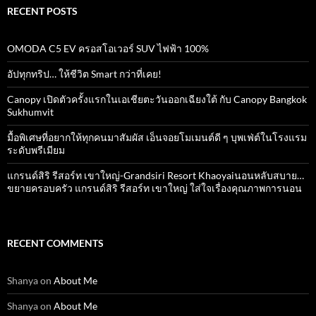
RECENT POSTS
OMODA C5 EV ครอสโอเวอร์ SUV ไฟฟ้า 100%
อัปทุกทริป… ให้ชีวิต Smart กว่าที่เคย!
Canopy เปิดตัวครั้งแรกในเอเชียตะวันออกเฉียงใต้ กับ Canopy Bangkok
Sukhumvit
มื้อพิเศษที่อยากให้ทุกคนมาสัมผัส เอ็นจอยโมเมนต์ดี ๆ บุพเฟ่ต์ในโรงแรม
ระดับพรีเมียม
แกรนด์สิริ​ รีสอร์ท​ เขาใหญ่​-Grandsiri​ Resort​ Khaoyaiนอนหลับสบาย…
ขยายครอบครัว แกรนด์สิริ รีสอร์ท เขาใหญ่ ใส่ใจเรื่องคุณภาพการนอน
RECENT COMMENTS
Shanya
on
About Me
Shanya
on
About Me