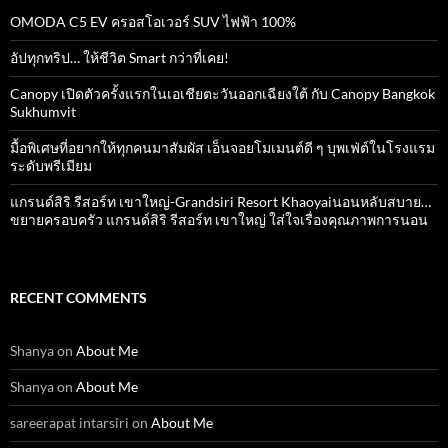
OMODA C5 EV ครอสโอเวอร์ SUV ไฟฟ้า 100%
อัปทุกทริป… ให้ชีวิต Smart กว่าที่เคย!
Canopy เปิดตัวครั้งแรกในเอเชียตะวันออกเฉียงใต้ กับ Canopy Bangkok
Sukhumvit
มื้อพิเศษที่อยากให้ทุกคนมาสัมผัส เอ็นจอยโมเมนต์ดี ๆ บุพเฟ่ต์ในโรงแรม
ระดับพรีเมียม
แกรนด์สิริ​ รีสอร์ท​ เขาใหญ่​-Grandsiri​ Resort​ Khaoyaiนอนหลับสบาย…
ขยายครอบครัว แกรนด์สิริ รีสอร์ท เขาใหญ่ ใส่ใจเรื่องคุณภาพการนอน
RECENT COMMENTS
Shanya
on
About Me
Shanya
on
About Me
sareerapat intarsiri
on
About Me