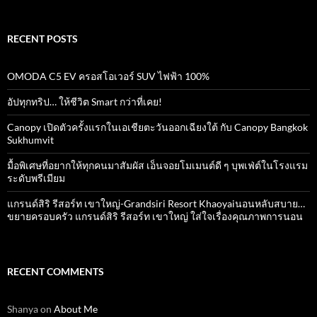
RECENT POSTS
OMODA C5 EV ครอสโอเวอร์ SUV ไฟฟ้า 100%
อัปทุกทริป… ให้ชีวิต Smart กว่าที่เคย!
Canopy เปิดตัวครั้งแรกในเอเชียตะวันออกเฉียงใต้ กับ Canopy Bangkok
Sukhumvit
มื้อพิเศษที่อยากให้ทุกคนมาสัมผัส เอ็นจอยโมเมนต์ดี ๆ บุพเฟ่ต์ในโรงแรม
ระดับพรีเมียม
แกรนด์สิริ​ รีสอร์ท​ เขาใหญ่​-Grandsiri​ Resort​ Khaoyaiนอนหลับสบาย…
ขยายครอบครัว แกรนด์สิริ รีสอร์ท เขาใหญ่ ใส่ใจเรื่องคุณภาพการนอน
RECENT COMMENTS
Shanya
on
About Me