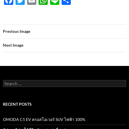
F
T
E
W
Li
S
ac
w
m
h
n
h
e
itt
ail
at
e
ar
b
er
s
e
Previous Image
o
A
o
p
Next Image
k
p
Search
for:
RECENT POSTS
OMODA C5 EV ครอสโอเวอร์ SUV ไฟฟ้า 100%