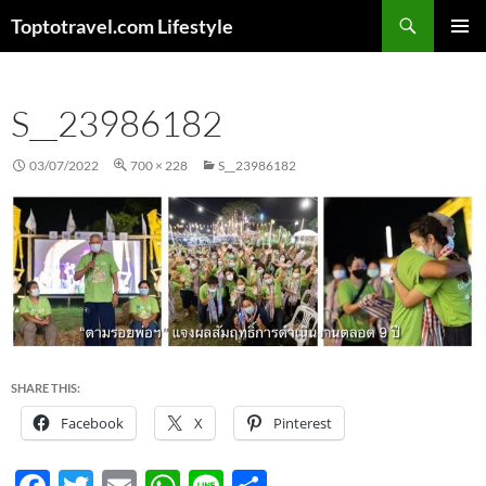
Skip
Search
Toptotravel.com Lifestyle
to
PRIMAR
content
MENU
S__23986182
03/07/2022
700 × 228
S__23986182
SHARE THIS:
Facebook
X
Pinterest