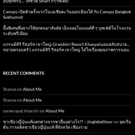
อัปทุกทริป… ให้ชีวิต Smart กว่าที่เคย!
Canopy เปิดตัวครั้งแรกในเอเชียตะวันออกเฉียงใต้ กับ Canopy Bangkok
Sukhumvit
มื้อพิเศษที่อยากให้ทุกคนมาสัมผัส เอ็นจอยโมเมนต์ดี ๆ บุพเฟ่ต์ในโรงแรม
ระดับพรีเมียม
แกรนด์สิริ​ รีสอร์ท​ เขาใหญ่​-Grandsiri​ Resort​ Khaoyaiนอนหลับสบาย…
ขยายครอบครัว แกรนด์สิริ รีสอร์ท เขาใหญ่ ใส่ใจเรื่องคุณภาพการนอน
RECENT COMMENTS
Shanya
on
About Me
Shanya
on
About Me
sareerapat intarsiri
on
About Me
ชาเขียวญี่ปุ่นแท้แตกต่างจากชาอื่นอย่างไร?? – jinglebelltour
on
จุดเริ่ม
ต้น การผลิตชาเขียวญี่ปุ่นแท้ ที่จังหวัด เชียงราย