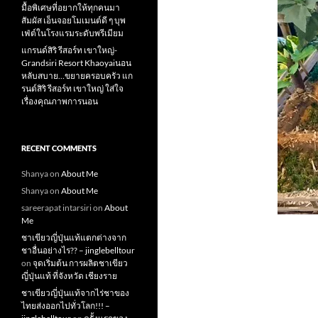
มื้อพิเศษที่อยากให้ทุกคนมา
สัมผัส เอ็นจอยโมเมนต์ดี ๆ บุพ
เฟ่ต์ในโรงแรมระดับพรีเมียม
แกรนด์สิริ​ รีสอร์ท​ เขาใหญ่​-
Grandsiri​ Resort​ Khaoyaiนอน
หลับสบาย…ขยายครอบครัว แก
รนด์สิริ รีสอร์ท เขาใหญ่ ใส่ใจ
เรื่องคุณภาพการนอน
RECENT COMMENTS
Shanya
on
About Me
Shanya
on
About Me
sareerapat intarsiri
on
About
Me
ชาเขียวญี่ปุ่นแท้แตกต่างจาก
ชาอื่นอย่างไร?? – jinglebelltour
on
จุดเริ่มต้น การผลิตชาเขียว
ญี่ปุ่นแท้ ที่จังหวัด เชียงราย
ชาเขียวญี่ปุ่นแท้จากไร่ชาของ
ไทยส่งออกไปทั่วโลก!!! –