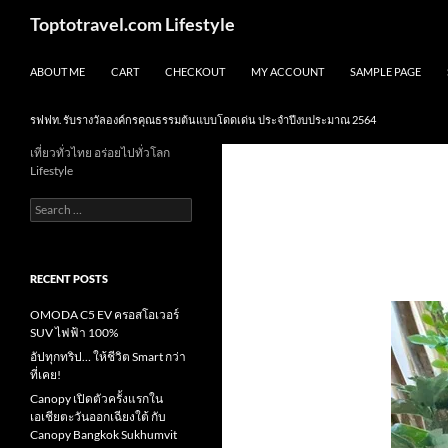
Skip
Search
Toptotravel.com Lifestyle
to
content
ABOUT ME
CART
CHECKOUT
MY ACCOUNT
SAMPLE PAGE
รฟฟท. รับรางวัลองค์กรคุณธรรมต้นแบบโดดเด่น ประจำปีงบประมาณ 2564
เที่ยวทั่วไทย อร่อยไปทั่วโลก
Lifestyle
Search
for:
RECENT POSTS
OMODA C5 EV ครอสโอเวอร์
SUV ไฟฟ้า 100%
อัปทุกทริป… ให้ชีวิต Smart กว่า
ที่เคย!
Canopy เปิดตัวครั้งแรกใน
เอเชียตะวันออกเฉียงใต้ กับ
Canopy Bangkok Sukhumvit