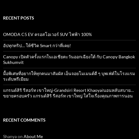
RECENT POSTS
OMODA C5 EV ครอสโอเวอร์ SUV ไฟฟ้า 100%
อัปทุกทริป… ให้ชีวิต Smart กว่าที่เคย!
Canopy เปิดตัวครั้งแรกในเอเชียตะวันออกเฉียงใต้ กับ Canopy Bangkok
Sukhumvit
มื้อพิเศษที่อยากให้ทุกคนมาสัมผัส เอ็นจอยโมเมนต์ดี ๆ บุพเฟ่ต์ในโรงแรม
ระดับพรีเมียม
แกรนด์สิริ​ รีสอร์ท​ เขาใหญ่​-Grandsiri​ Resort​ Khaoyaiนอนหลับสบาย…
ขยายครอบครัว แกรนด์สิริ รีสอร์ท เขาใหญ่ ใส่ใจเรื่องคุณภาพการนอน
RECENT COMMENTS
Shanya
on
About Me