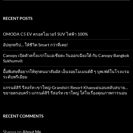
for:
RECENT POSTS
OMODA C5 EV ครอสโอเวอร์ SUV ไฟฟ้า 100%
อัปทุกทริป… ให้ชีวิต Smart กว่าที่เคย!
Canopy เปิดตัวครั้งแรกในเอเชียตะวันออกเฉียงใต้ กับ Canopy Bangkok
Sukhumvit
มื้อพิเศษที่อยากให้ทุกคนมาสัมผัส เอ็นจอยโมเมนต์ดี ๆ บุพเฟ่ต์ในโรงแรม
ระดับพรีเมียม
แกรนด์สิริ​ รีสอร์ท​ เขาใหญ่​-Grandsiri​ Resort​ Khaoyaiนอนหลับสบาย…
ขยายครอบครัว แกรนด์สิริ รีสอร์ท เขาใหญ่ ใส่ใจเรื่องคุณภาพการนอน
RECENT COMMENTS
Shanya
on
About Me