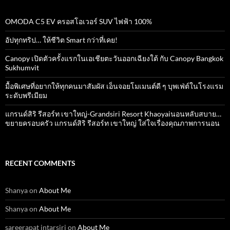
OMODA C5 EV ครอสโอเวอร์ SUV ไฟฟ้า 100%
อัปทุกทริป… ให้ชีวิต Smart กว่าที่เคย!
Canopy เปิดตัวครั้งแรกในเอเชียตะวันออกเฉียงใต้ กับ Canopy Bangkok
Sukhumvit
มื้อพิเศษที่อยากให้ทุกคนมาสัมผัส เอ็นจอยโมเมนต์ดี ๆ บุพเฟ่ต์ในโรงแรม
ระดับพรีเมียม
แกรนด์สิริ​ รีสอร์ท​ เขาใหญ่​-Grandsiri​ Resort​ Khaoyaiนอนหลับสบาย…
ขยายครอบครัว แกรนด์สิริ รีสอร์ท เขาใหญ่ ใส่ใจเรื่องคุณภาพการนอน
RECENT COMMENTS
Shanya
on
About Me
Shanya
on
About Me
sareerapat intarsiri
on
About Me