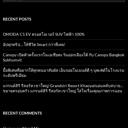
for:
RECENT POSTS
OMODA C5 EV ครอสโอเวอร์ SUV ไฟฟ้า 100%
อัปทุกทริป… ให้ชีวิต Smart กว่าที่เคย!
Canopy เปิดตัวครั้งแรกในเอเชียตะวันออกเฉียงใต้ กับ Canopy Bangkok
Sukhumvit
มื้อพิเศษที่อยากให้ทุกคนมาสัมผัส เอ็นจอยโมเมนต์ดี ๆ บุพเฟ่ต์ในโรงแรม
ระดับพรีเมียม
แกรนด์สิริ​ รีสอร์ท​ เขาใหญ่​-Grandsiri​ Resort​ Khaoyaiนอนหลับสบาย…
ขยายครอบครัว แกรนด์สิริ รีสอร์ท เขาใหญ่ ใส่ใจเรื่องคุณภาพการนอน
RECENT COMMENTS