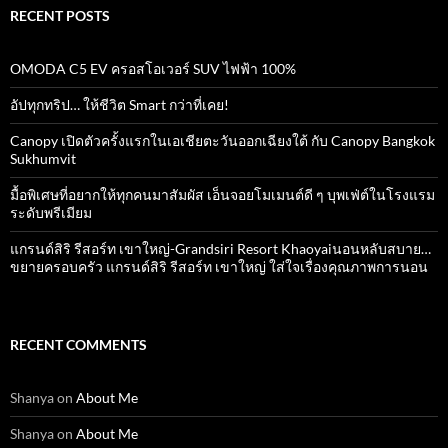
RECENT POSTS
OMODA C5 EV ครอสโอเวอร์ SUV ไฟฟ้า 100%
อัปทุกทริป… ให้ชีวิต Smart กว่าที่เคย!
Canopy เปิดตัวครั้งแรกในเอเชียตะวันออกเฉียงใต้ กับ Canopy Bangkok
Sukhumvit
มื้อพิเศษที่อยากให้ทุกคนมาสัมผัส เอ็นจอยโมเมนต์ดี ๆ บุพเฟ่ต์ในโรงแรม
ระดับพรีเมียม
แกรนด์สิริ​ รีสอร์ท​ เขาใหญ่​-Grandsiri​ Resort​ Khaoyaiนอนหลับสบาย…
ขยายครอบครัว แกรนด์สิริ รีสอร์ท เขาใหญ่ ใส่ใจเรื่องคุณภาพการนอน
RECENT COMMENTS
Shanya
on
About Me
Shanya
on
About Me