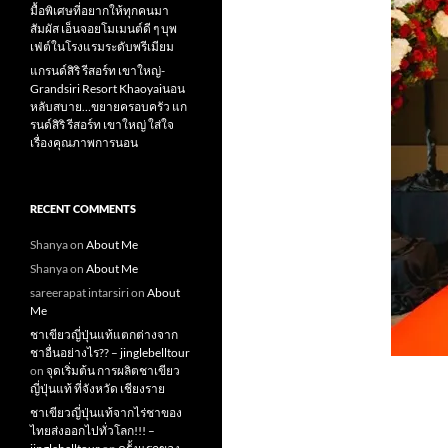
มื้อพิเศษที่อยากให้ทุกคนมา
สัมผัส เอ็นจอยโมเมนต์ดี ๆ บุพ
เฟ่ต์ในโรงแรมระดับพรีเมียม
แกรนด์สิริ​ รีสอร์ท​ เขาใหญ่​-
Grandsiri​ Resort​ Khaoyaiนอน
หลับสบาย…ขยายครอบครัว แก
รนด์สิริ รีสอร์ท เขาใหญ่ ใส่ใจ
เรื่องคุณภาพการนอน
RECENT COMMENTS
Shanya
on
About Me
Shanya
on
About Me
sareerapat intarsiri
on
About
Me
ชาเขียวญี่ปุ่นแท้แตกต่างจาก
ชาอื่นอย่างไร?? – jinglebelltour
on
จุดเริ่มต้น การผลิตชาเขียว
ญี่ปุ่นแท้ ที่จังหวัด เชียงราย
ชาเขียวญี่ปุ่นแท้จากไร่ชาของ
ไทยส่งออกไปทั่วโลก!!! –