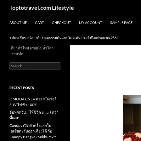
Skip
Search
Toptotravel.com Lifestyle
to
content
ABOUT ME
CART
CHECKOUT
MY ACCOUNT
SAMPLE PAGE
รฟฟท. รับรางวัลองค์กรคุณธรรมต้นแบบโดดเด่น ประจำปีงบประมาณ 2564
เที่ยวทั่วไทย อร่อยไปทั่วโลก
Lifestyle
Search
for:
RECENT POSTS
OMODA C5 EV ครอสโอเวอร์
SUV ไฟฟ้า 100%
อัปทุกทริป… ให้ชีวิต Smart กว่า
ที่เคย!
Canopy เปิดตัวครั้งแรกใน
เอเชียตะวันออกเฉียงใต้ กับ
Canopy Bangkok Sukhumvit