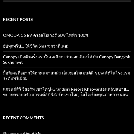
for:
RECENT POSTS
OMODA C5 EV ครอสโอเวอร์ SUV ไฟฟ้า 100%
อัปทุกทริป… ให้ชีวิต Smart กว่าที่เคย!
Canopy เปิดตัวครั้งแรกในเอเชียตะวันออกเฉียงใต้ กับ Canopy Bangkok
Sukhumvit
มื้อพิเศษที่อยากให้ทุกคนมาสัมผัส เอ็นจอยโมเมนต์ดี ๆ บุพเฟ่ต์ในโรงแรม
ระดับพรีเมียม
แกรนด์สิริ​ รีสอร์ท​ เขาใหญ่​-Grandsiri​ Resort​ Khaoyaiนอนหลับสบาย…
ขยายครอบครัว แกรนด์สิริ รีสอร์ท เขาใหญ่ ใส่ใจเรื่องคุณภาพการนอน
RECENT COMMENTS
Shanya
on
About Me