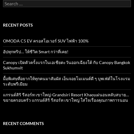
Search
for:
RECENT POSTS
OMODA C5 EV ครอสโอเวอร์ SUV ไฟฟ้า 100%
อัปทุกทริป… ให้ชีวิต Smart กว่าที่เคย!
Canopy เปิดตัวครั้งแรกในเอเชียตะวันออกเฉียงใต้ กับ Canopy Bangkok
Sukhumvit
มื้อพิเศษที่อยากให้ทุกคนมาสัมผัส เอ็นจอยโมเมนต์ดี ๆ บุพเฟ่ต์ในโรงแรม
ระดับพรีเมียม
แกรนด์สิริ​ รีสอร์ท​ เขาใหญ่​-Grandsiri​ Resort​ Khaoyaiนอนหลับสบาย…
ขยายครอบครัว แกรนด์สิริ รีสอร์ท เขาใหญ่ ใส่ใจเรื่องคุณภาพการนอน
RECENT COMMENTS