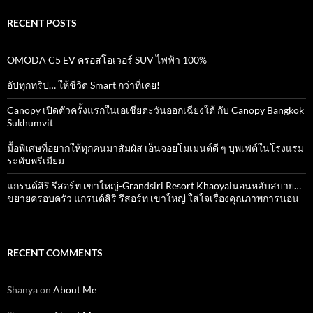
RECENT POSTS
OMODA C5 EV ครอสโอเวอร์ SUV ไฟฟ้า 100%
อัปทุกทริป… ให้ชีวิต Smart กว่าที่เคย!
Canopy เปิดตัวครั้งแรกในเอเชียตะวันออกเฉียงใต้ กับ Canopy Bangkok
Sukhumvit
มื้อพิเศษที่อยากให้ทุกคนมาสัมผัส เอ็นจอยโมเมนต์ดี ๆ บุพเฟ่ต์ในโรงแรม
ระดับพรีเมียม
แกรนด์สิริ​ รีสอร์ท​ เขาใหญ่​-Grandsiri​ Resort​ Khaoyaiนอนหลับสบาย…
ขยายครอบครัว แกรนด์สิริ รีสอร์ท เขาใหญ่ ใส่ใจเรื่องคุณภาพการนอน
RECENT COMMENTS
Shanya
on
About Me