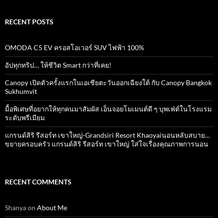
RECENT POSTS
OMODA C5 EV ครอสโอเวอร์ SUV ไฟฟ้า 100%
อัปทุกทริป… ให้ชีวิต Smart กว่าที่เคย!
Canopy เปิดตัวครั้งแรกในเอเชียตะวันออกเฉียงใต้ กับ Canopy Bangkok
Sukhumvit
มื้อพิเศษที่อยากให้ทุกคนมาสัมผัส เอ็นจอยโมเมนต์ดี ๆ บุพเฟ่ต์ในโรงแรม
ระดับพรีเมียม
แกรนด์สิริ​ รีสอร์ท​ เขาใหญ่​-Grandsiri​ Resort​ Khaoyaiนอนหลับสบาย…
ขยายครอบครัว แกรนด์สิริ รีสอร์ท เขาใหญ่ ใส่ใจเรื่องคุณภาพการนอน
RECENT COMMENTS
Shanya
on
About Me