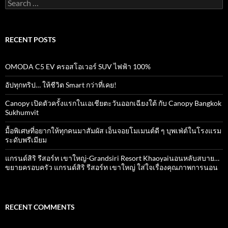
Search
for:
RECENT POSTS
OMODA C5 EV ครอสโอเวอร์ SUV ไฟฟ้า 100%
อัปทุกทริป… ให้ชีวิต Smart กว่าที่เคย!
Canopy เปิดตัวครั้งแรกในเอเชียตะวันออกเฉียงใต้ กับ Canopy Bangkok
Sukhumvit
มื้อพิเศษที่อยากให้ทุกคนมาสัมผัส เอ็นจอยโมเมนต์ดี ๆ บุพเฟ่ต์ในโรงแรม
ระดับพรีเมียม
แกรนด์สิริ​ รีสอร์ท​ เขาใหญ่​-Grandsiri​ Resort​ Khaoyaiนอนหลับสบาย…
ขยายครอบครัว แกรนด์สิริ รีสอร์ท เขาใหญ่ ใส่ใจเรื่องคุณภาพการนอน
RECENT COMMENTS