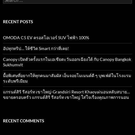
for:
RECENT POSTS
OMODA C5 EV ครอสโอเวอร์ SUV ไฟฟ้า 100%
อัปทุกทริป… ให้ชีวิต Smart กว่าที่เคย!
Canopy เปิดตัวครั้งแรกในเอเชียตะวันออกเฉียงใต้ กับ Canopy Bangkok
Sukhumvit
มื้อพิเศษที่อยากให้ทุกคนมาสัมผัส เอ็นจอยโมเมนต์ดี ๆ บุพเฟ่ต์ในโรงแรม
ระดับพรีเมียม
แกรนด์สิริ​ รีสอร์ท​ เขาใหญ่​-Grandsiri​ Resort​ Khaoyaiนอนหลับสบาย…
ขยายครอบครัว แกรนด์สิริ รีสอร์ท เขาใหญ่ ใส่ใจเรื่องคุณภาพการนอน
RECENT COMMENTS