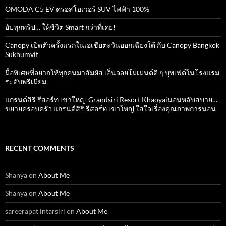
OMODA C5 EV ครอสโอเวอร์ SUV ไฟฟ้า 100%
อัปทุกทริป… ให้ชีวิต Smart กว่าที่เคย!
Canopy เปิดตัวครั้งแรกในเอเชียตะวันออกเฉียงใต้ กับ Canopy Bangkok
Sukhumvit
มื้อพิเศษที่อยากให้ทุกคนมาสัมผัส เอ็นจอยโมเมนต์ดี ๆ บุพเฟ่ต์ในโรงแรม
ระดับพรีเมียม
แกรนด์สิริ​ รีสอร์ท​ เขาใหญ่​-Grandsiri​ Resort​ Khaoyaiนอนหลับสบาย…
ขยายครอบครัว แกรนด์สิริ รีสอร์ท เขาใหญ่ ใส่ใจเรื่องคุณภาพการนอน
RECENT COMMENTS
Shanya
on
About Me
Shanya
on
About Me
sareerapat intarsiri
on
About Me