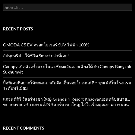
Search
for:
RECENT POSTS
OMODA C5 EV ครอสโอเวอร์ SUV ไฟฟ้า 100%
อัปทุกทริป… ให้ชีวิต Smart กว่าที่เคย!
Canopy เปิดตัวครั้งแรกในเอเชียตะวันออกเฉียงใต้ กับ Canopy Bangkok
Sukhumvit
มื้อพิเศษที่อยากให้ทุกคนมาสัมผัส เอ็นจอยโมเมนต์ดี ๆ บุพเฟ่ต์ในโรงแรม
ระดับพรีเมียม
แกรนด์สิริ​ รีสอร์ท​ เขาใหญ่​-Grandsiri​ Resort​ Khaoyaiนอนหลับสบาย…
ขยายครอบครัว แกรนด์สิริ รีสอร์ท เขาใหญ่ ใส่ใจเรื่องคุณภาพการนอน
RECENT COMMENTS