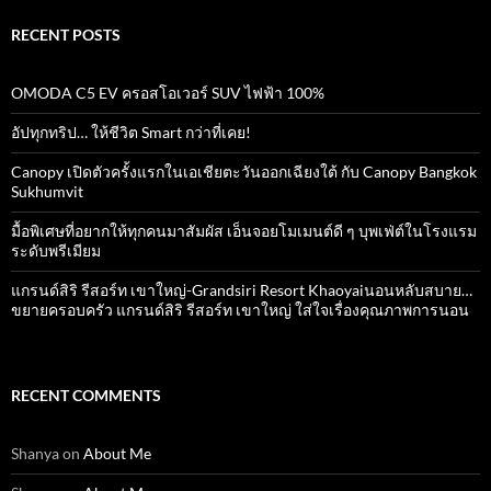
RECENT POSTS
OMODA C5 EV ครอสโอเวอร์ SUV ไฟฟ้า 100%
อัปทุกทริป… ให้ชีวิต Smart กว่าที่เคย!
Canopy เปิดตัวครั้งแรกในเอเชียตะวันออกเฉียงใต้ กับ Canopy Bangkok
Sukhumvit
มื้อพิเศษที่อยากให้ทุกคนมาสัมผัส เอ็นจอยโมเมนต์ดี ๆ บุพเฟ่ต์ในโรงแรม
ระดับพรีเมียม
แกรนด์สิริ​ รีสอร์ท​ เขาใหญ่​-Grandsiri​ Resort​ Khaoyaiนอนหลับสบาย…
ขยายครอบครัว แกรนด์สิริ รีสอร์ท เขาใหญ่ ใส่ใจเรื่องคุณภาพการนอน
RECENT COMMENTS
Shanya
on
About Me