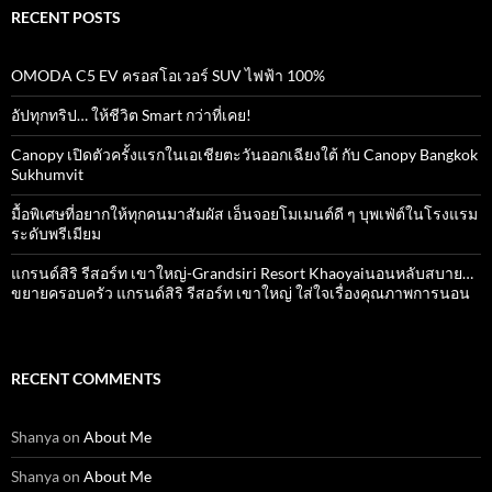
RECENT POSTS
OMODA C5 EV ครอสโอเวอร์ SUV ไฟฟ้า 100%
อัปทุกทริป… ให้ชีวิต Smart กว่าที่เคย!
Canopy เปิดตัวครั้งแรกในเอเชียตะวันออกเฉียงใต้ กับ Canopy Bangkok
Sukhumvit
มื้อพิเศษที่อยากให้ทุกคนมาสัมผัส เอ็นจอยโมเมนต์ดี ๆ บุพเฟ่ต์ในโรงแรม
ระดับพรีเมียม
แกรนด์สิริ​ รีสอร์ท​ เขาใหญ่​-Grandsiri​ Resort​ Khaoyaiนอนหลับสบาย…
ขยายครอบครัว แกรนด์สิริ รีสอร์ท เขาใหญ่ ใส่ใจเรื่องคุณภาพการนอน
RECENT COMMENTS
Shanya
on
About Me
Shanya
on
About Me