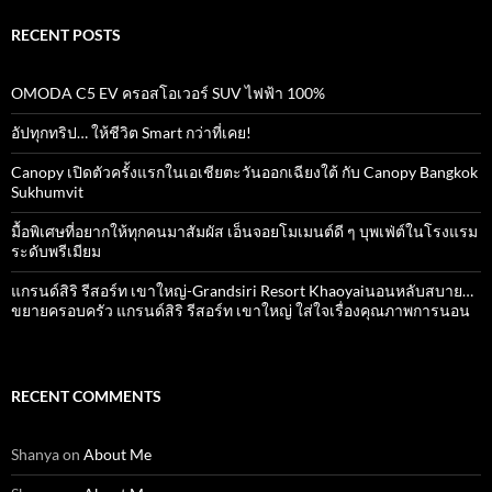
RECENT POSTS
OMODA C5 EV ครอสโอเวอร์ SUV ไฟฟ้า 100%
อัปทุกทริป… ให้ชีวิต Smart กว่าที่เคย!
Canopy เปิดตัวครั้งแรกในเอเชียตะวันออกเฉียงใต้ กับ Canopy Bangkok
Sukhumvit
มื้อพิเศษที่อยากให้ทุกคนมาสัมผัส เอ็นจอยโมเมนต์ดี ๆ บุพเฟ่ต์ในโรงแรม
ระดับพรีเมียม
แกรนด์สิริ​ รีสอร์ท​ เขาใหญ่​-Grandsiri​ Resort​ Khaoyaiนอนหลับสบาย…
ขยายครอบครัว แกรนด์สิริ รีสอร์ท เขาใหญ่ ใส่ใจเรื่องคุณภาพการนอน
RECENT COMMENTS
Shanya
on
About Me