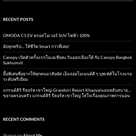
for:
RECENT POSTS
OMODA C5 EV ครอสโอเวอร์ SUV ไฟฟ้า 100%
อัปทุกทริป… ให้ชีวิต Smart กว่าที่เคย!
Canopy เปิดตัวครั้งแรกในเอเชียตะวันออกเฉียงใต้ กับ Canopy Bangkok
Sukhumvit
มื้อพิเศษที่อยากให้ทุกคนมาสัมผัส เอ็นจอยโมเมนต์ดี ๆ บุพเฟ่ต์ในโรงแรม
ระดับพรีเมียม
แกรนด์สิริ​ รีสอร์ท​ เขาใหญ่​-Grandsiri​ Resort​ Khaoyaiนอนหลับสบาย…
ขยายครอบครัว แกรนด์สิริ รีสอร์ท เขาใหญ่ ใส่ใจเรื่องคุณภาพการนอน
RECENT COMMENTS
Shanya
on
About Me